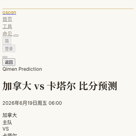
ososn
首页
工具
命见
简
登录
返回
Qimen Prediction
加拿大 vs 卡塔尔 比分预测
2026年6月19日周五 06:00
加拿大
主队
VS
卡塔尔