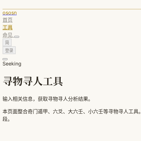
ososn
首页
工具
命见
简
登录
Seeking
寻物寻人工具
输入相关信息，获取寻物寻人分析结果。
本页面整合奇门遁甲、六爻、大六壬、小六壬等寻物寻人工具。
段。
推荐