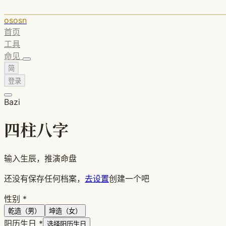
ososn
首页
工具
命见
简
登录
Bazi
四柱八字
输入生辰，推演命盘
还没有保存任何档案，
去设置
创建一个吧
性别
*
乾造（男）
坤造（女）
阳历生日
*
选择阳历生日