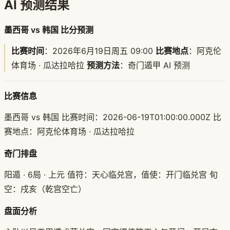
AI 预测结果
墨西哥 vs 韩国 比分预测
比赛时间
：2026年6月19日周五 09:00
比赛地点
：阿克伦
体育场 · 瓜达拉哈拉
预测方法
：奇门遁甲 AI 预测
比赛信息
墨西哥 vs 韩国 比赛时间：2026-06-19T01:00:00.000Z 比
赛地点：阿克伦体育场 · 瓜达拉哈拉
奇门排盘
阳遁 · 6局 · 上元 值符：天心临兑宫，值使：开门临兑宫 旬
空：戌亥（乾宫空亡）
盘面分析