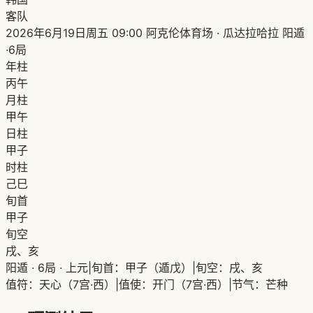
客队
2026年6月19日周五 09:00
阿克伦体育场 · 瓜达拉哈拉
阳遁
·6局
年柱
丙午
月柱
甲午
日柱
甲子
时柱
己巳
旬首
甲子
旬空
戌、亥
阳遁 · 6局 · 上元
|
旬首：甲子（遁戊）
|
旬空：戌、亥
值符：天心（7宫·西）
|
值使：开门（7宫·西）
|
节气：芒种