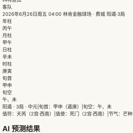
客队
2026年6月26日周五 04:00
林肯金融球场 · 费城
阳遁·3局
年柱
丙午
月柱
甲午
日柱
辛未
时柱
庚寅
旬首
甲申
旬空
午、未
阳遁 · 3局 · 中元
|
旬首：甲申（遁庚）
|
旬空：午、未
值符：天芮（2宫·西南）
|
值使：死门（2宫·西南）
|
节气：芒种
AI 预测结果