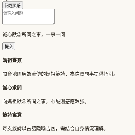
问题灵感
诚心默念所问之事，一事一问
提交
媽祖靈簽
閩台地區廣為流傳的媽祖籤詩，為信眾問事提供指引。
誠心求問
向媽祖默念所問之事，心誠則感應較強。
籤詩寓意
每支籤詩以古語隱喻吉凶，需結合自身情況理解。