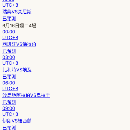
UTC+8
瑞典
VS
突尼斯
已預測
6月16日週二
4場
00:00
UTC+8
西班牙
VS
佛得角
已預測
03:00
UTC+8
比利時
VS
埃及
已預測
06:00
UTC+8
沙烏地阿拉伯
VS
烏拉圭
已預測
09:00
UTC+8
伊朗
VS
紐西蘭
已預測