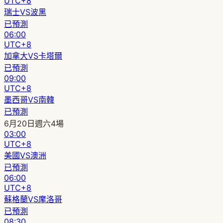
UTC+8
瑞士
VS
波黑
已預測
06:00
UTC+8
加拿大
VS
卡塔爾
已預測
09:00
UTC+8
墨西哥
VS
南韓
已預測
6月20日週六
4場
03:00
UTC+8
美國
VS
澳洲
已預測
06:00
UTC+8
蘇格蘭
VS
摩洛哥
已預測
08:30