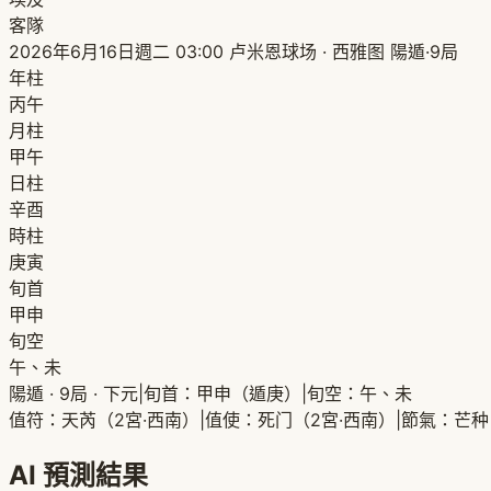
客隊
2026年6月16日週二 03:00
卢米恩球场 · 西雅图
陽遁·9局
年柱
丙午
月柱
甲午
日柱
辛酉
時柱
庚寅
旬首
甲申
旬空
午、未
陽遁 · 9局 · 下元
|
旬首：甲申（遁庚）
|
旬空：午、未
值符：天芮（2宮·西南）
|
值使：死门（2宮·西南）
|
節氣：芒种
AI 預測結果