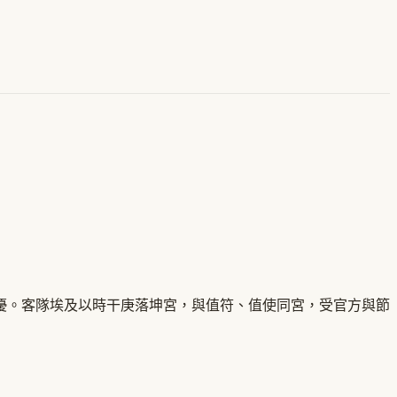
優。客隊埃及以時干庚落坤宮，與值符、值使同宮，受官方與節