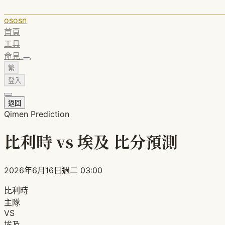
ososn
首頁
工具
命見
繁
登入
返回
Qimen Prediction
比利時 vs 埃及 比分預測
2026年6月16日週二 03:00
比利時
主隊
VS
埃及