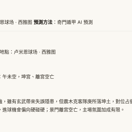
恩球场 · 西雅图
預測方法
：奇門遁甲 AI 預測
 比賽地點：卢米恩球场 · 西雅图
旬空：午未空，坤宮、離宮空亡
強，雖有玄武帶來失誤隱患，但震木克客隊庚所落坤土，對位占
，進球機會偏向硬碰硬；景門離宮空亡，主場氛圍加成有限。