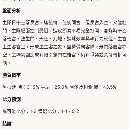
盤面分析
主隊日干壬落艮宮，逢值符、值使同宮，但艮宮入空，又臨杜
門，主隊場面控制受阻，進攻節奏不易完全打開。客隊時干乙
落乾宮，臨生門、天任、九地，進球效率與執行力較佳。主宮
土生客宮金，形成主生客之象，盤勢偏向客隊。景門落震宮亦
空，主場氛圍加成有限；驚門在離宮，仍有爭議或突發轉折可
能。
勝負概率
阿根廷 勝：31.5% 平局：25.0% 阿尔及利亚 勝：43.5%
比分預測
最可能比分：1-2 備選比分：1-1、0-2
結論