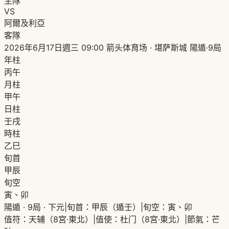
主隊
VS
阿爾及利亞
客隊
2026年6月17日週三 09:00
箭头体育场 · 堪萨斯城
陽遁·9局
年柱
丙午
月柱
甲午
日柱
壬戌
時柱
乙巳
旬首
甲辰
旬空
寅、卯
陽遁 · 9局 · 下元
|
旬首：甲辰（遁壬）
|
旬空：寅、卯
值符：天辅（8宮·東北）
|
值使：杜门（8宮·東北）
|
節氣：芒