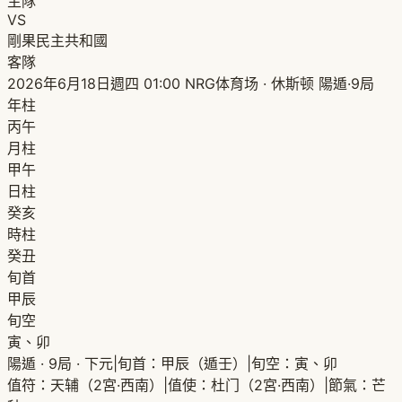
主隊
VS
剛果民主共和國
客隊
2026年6月18日週四 01:00
NRG体育场 · 休斯顿
陽遁·9局
年柱
丙午
月柱
甲午
日柱
癸亥
時柱
癸丑
旬首
甲辰
旬空
寅、卯
陽遁 · 9局 · 下元
|
旬首：甲辰（遁壬）
|
旬空：寅、卯
值符：天辅（2宮·西南）
|
值使：杜门（2宮·西南）
|
節氣：芒