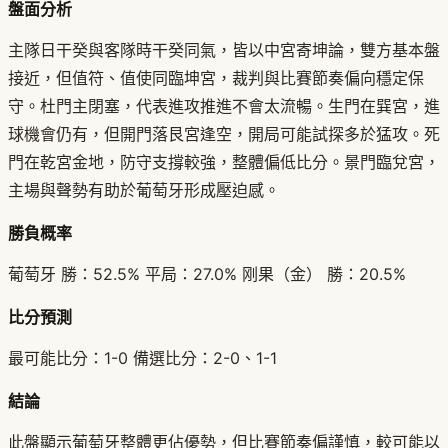
盤面分析
主隊日干癸與客隊時干癸同氣，皆以中宮寄坤論，雙方基本盤
接近，但值符、值使同臨坤宮，裁判與比賽節奏偏向穩定保
守。杜門主閉塞，代表進攻推進不會太流暢。生門在巽宮，進
球機會仍有，但開門落艮宮逢空，開局可能試探多於猛攻。死
門在乾宮金地，防守支撐較強，整體偏低比分。景門臨兌宮，
主場與聲勢有助於葡萄牙形成壓迫感。
勝負概率
葡萄牙 勝：52.5% 平局：27.0% 刚果（金） 勝：20.5%
比分預測
最可能比分：1-0 備選比分：2-0、1-1
結論
此盤顯示葡萄牙整體更佔優勢，但比賽節奏偏謹慎，較可能以