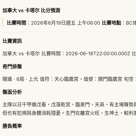
加拿大 vs 卡塔尔 比分預測
比賽時間
：2026年6月19日週五 上午06:00
比賽地點
：BC
比賽資訊
加拿大 vs 卡塔尔 比賽時間：2026-06-18T22:00:00.000
奇門排盤
陽遁 · 6局 · 上元 值符：天心臨震宮，值使：開門臨震宮 旬
盤面分析
主隊以日干甲遁戊看，戊落乾宮，臨景門、天英，有主場聲勢
但也有犯規與身體消耗隱憂。生門在離宮火旺，生坤土，較利
勝負概率