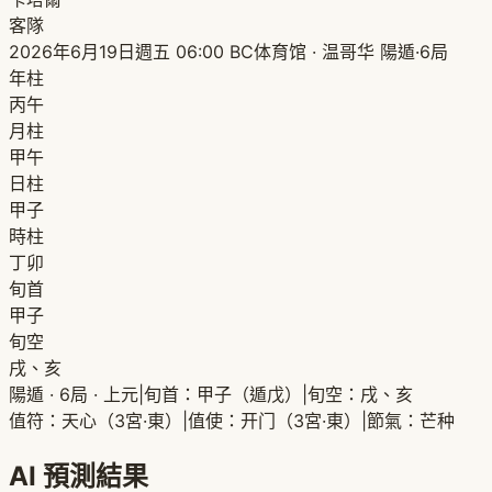
客隊
2026年6月19日週五 06:00
BC体育馆 · 温哥华
陽遁·6局
年柱
丙午
月柱
甲午
日柱
甲子
時柱
丁卯
旬首
甲子
旬空
戌、亥
陽遁 · 6局 · 上元
|
旬首：甲子（遁戊）
|
旬空：戌、亥
值符：天心（3宮·東）
|
值使：开门（3宮·東）
|
節氣：芒种
AI 預測結果