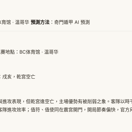
体育馆 · 温哥华
預測方法
：奇門遁甲 AI 預測
Z 比賽地點：BC体育馆 · 温哥华
空：戌亥，乾宮空亡
與進攻表現，但乾宮逢空亡，主場優勢有被削弱之象。客隊以時
客隊進攻效率；值符、值使同在震宮開門，開局節奏偏快，官方