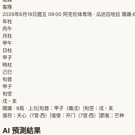
客隊
2026年6月19日週五 09:00
阿克伦体育场 · 瓜达拉哈拉
陽遁·
年柱
丙午
月柱
甲午
日柱
甲子
時柱
己巳
旬首
甲子
旬空
戌、亥
陽遁 · 6局 · 上元
|
旬首：甲子（遁戊）
|
旬空：戌、亥
值符：天心（7宮·西）
|
值使：开门（7宮·西）
|
節氣：芒种
AI 預測結果