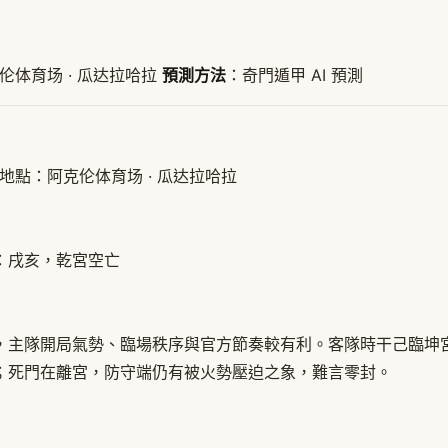
伦体育场 · 瓜达拉哈拉
預測方法
：奇門遁甲 AI 預測
Z 比賽地點：阿克伦体育场 · 瓜达拉哈拉
空：戌亥，乾宮空亡
，主隊開局氣勢、臨場秩序與官方節奏較有利。客隊時干己臨坤
；死門在離宮，防守端仍有被火勢壓迫之象，難言零封。