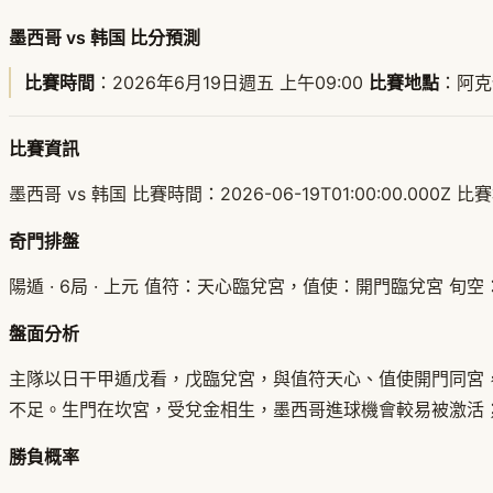
墨西哥 vs 韩国 比分預測
比賽時間
：2026年6月19日週五 上午09:00
比賽地點
：阿克
比賽資訊
墨西哥 vs 韩国 比賽時間：2026-06-19T01:00:00.000
奇門排盤
陽遁 · 6局 · 上元 值符：天心臨兌宮，值使：開門臨兌宮 旬
盤面分析
主隊以日干甲遁戊看，戊臨兌宮，與值符天心、值使開門同宮
不足。生門在坎宮，受兌金相生，墨西哥進球機會較易被激活
勝負概率