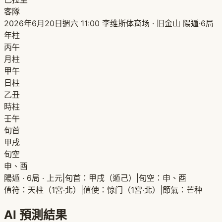
客隊
2026年6月20日週六 11:00
李维斯体育场 · 旧金山
陽遁·6局
年柱
丙午
月柱
甲午
日柱
乙丑
時柱
壬午
旬首
甲戌
旬空
申、酉
陽遁 · 6局 · 上元
|
旬首：甲戌（遁己）
|
旬空：申、酉
值符：天柱（1宮·北）
|
值使：惊门（1宮·北）
|
節氣：芒种
AI 預測結果