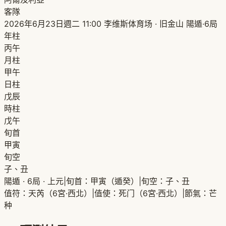
客隊
2026年6月23日週二 11:00
李维斯体育场 · 旧金山
陽遁·6局
年柱
丙午
月柱
甲午
日柱
戊辰
時柱
戊午
旬首
甲寅
旬空
子、丑
陽遁 · 6局 · 上元
|
旬首：甲寅（遁癸）
|
旬空：子、丑
值符：天芮（6宮·西北）
|
值使：死门（6宮·西北）
|
節氣：芒
种