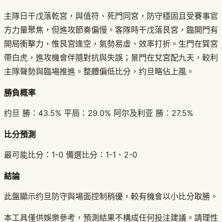
主隊日干戊落乾宮，與值符、死門同宮，防守穩固且受賽事官
方力量聚焦，但進攻節奏偏慢。客隊時干戊落艮宮，臨開門有
開局衝擊力，惟艮宮逢空，氣勢易虛、效率打折。生門在巽宮
帶白虎，進攻機會伴隨對抗與失誤；景門在兌宮配九天，較利
主隊聲勢與臨場推進。整體偏低比分，约旦略佔上風。
勝負概率
约旦 勝：43.5% 平局：29.0% 阿尔及利亚 勝：27.5%
比分預測
最可能比分：1-0 備選比分：1-1、2-0
結論
此盤顯示约旦防守與場面控制稍優，較有機會以小比分取勝。
本工具僅供娛樂參考，預測結果不構成任何投注建議。請理性