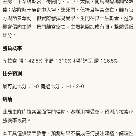
主隊日干辛落乾宮，得開門、天心、太陰，開局與臨場調整較
佳；客隊時干庚寄中入坤，逢死門、值符且坤宮空亡，雖有官
方與節奏牽動，但實際發揮易受限。生門在艮土生乾金，進攻
機會偏向主隊；景門離宮空亡，主場氛圍加成有限，整體偏低
比分。
勝負概率
库拉索 勝：42.5% 平局：31.0% 科特迪瓦 勝：26.5%
比分預測
最可能比分：1-0 備選比分：1-1、2-0
結論
此局主隊库拉索盤面得門得助、客隊用神受空，預測库拉索小
勝機率最高。
本工具僅供娛樂參考，預測結果不構成任何投注建議。請理性