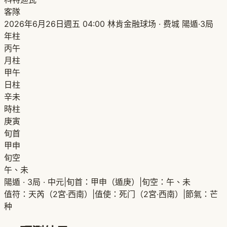
客隊
2026年6月26日週五 04:00
林肯金融球场 · 费城
陽遁·3局
年柱
丙午
月柱
甲午
日柱
辛未
時柱
庚寅
旬首
甲申
旬空
午、未
陽遁 · 3局 · 中元
|
旬首：甲申（遁庚）
|
旬空：午、未
值符：天芮（2宮·西南）
|
值使：死门（2宮·西南）
|
節氣：芒
种