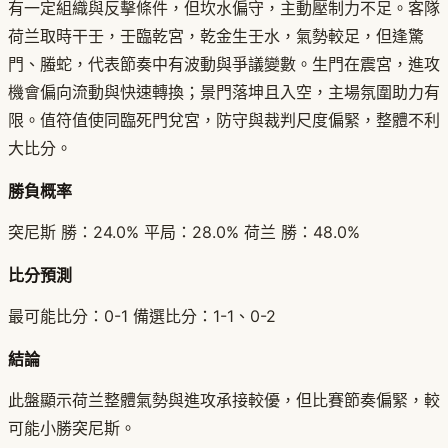
有一定組織與反擊條件，但坎水偏守，主動壓制力不足。客隊
荷兰取時干壬，壬臨乾宮，乾金生壬水，氣勢較足，但逢驚
門、螣蛇，代表節奏中有波動與爭議變數。生門在震宮，進攻
機會偏向流動與快速轉換；景門落坤且入空，主場氛圍助力有
限。值符值使同臨死門兌宮，防守與裁判尺度偏緊，整體不利
大比分。
勝負概率
突尼斯 勝：24.0% 平局：28.0% 荷兰 勝：48.0%
比分預測
最可能比分：0-1 備選比分：1-1、0-2
結論
此盤顯示荷兰整體氣勢與進攻承接較優，但比賽節奏偏緊，較
可能小勝突尼斯。