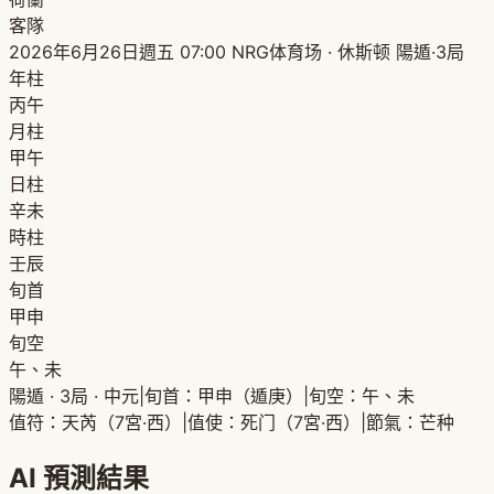
客隊
2026年6月26日週五 07:00
NRG体育场 · 休斯顿
陽遁·3局
年柱
丙午
月柱
甲午
日柱
辛未
時柱
壬辰
旬首
甲申
旬空
午、未
陽遁 · 3局 · 中元
|
旬首：甲申（遁庚）
|
旬空：午、未
值符：天芮（7宮·西）
|
值使：死门（7宮·西）
|
節氣：芒种
AI 預測結果