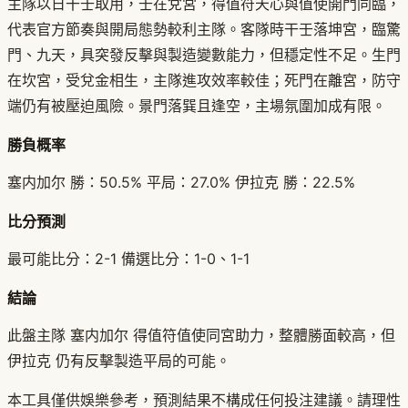
主隊以日干壬取用，壬在兌宮，得值符天心與值使開門同臨，
代表官方節奏與開局態勢較利主隊。客隊時干壬落坤宮，臨驚
門、九天，具突發反擊與製造變數能力，但穩定性不足。生門
在坎宮，受兌金相生，主隊進攻效率較佳；死門在離宮，防守
端仍有被壓迫風險。景門落巽且逢空，主場氛圍加成有限。
勝負概率
塞内加尔 勝：50.5% 平局：27.0% 伊拉克 勝：22.5%
比分預測
最可能比分：2-1 備選比分：1-0、1-1
結論
此盤主隊 塞内加尔 得值符值使同宮助力，整體勝面較高，但
伊拉克 仍有反擊製造平局的可能。
本工具僅供娛樂參考，預測結果不構成任何投注建議。請理性