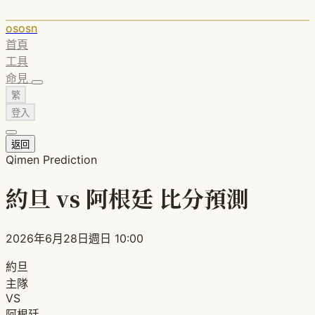
ososn
首頁
工具
命見
繁
登入
返回
Qimen Prediction
約旦 vs 阿根廷 比分預測
2026年6月28日週日 10:00
約旦
主隊
VS
阿根廷