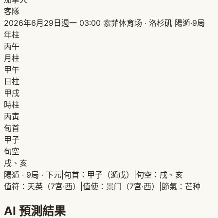
客隊
2026年6月29日週一 03:00
索菲体育场 · 洛杉矶
陽遁·9局
年柱
丙午
月柱
甲午
日柱
甲戌
時柱
丙寅
旬首
甲子
旬空
戌、亥
陽遁 · 9局 · 下元
|
旬首：甲子（遁戊）
|
旬空：戌、亥
值符：天英（7宮·西）
|
值使：景门（7宮·西）
|
節氣：芒种
AI 預測結果