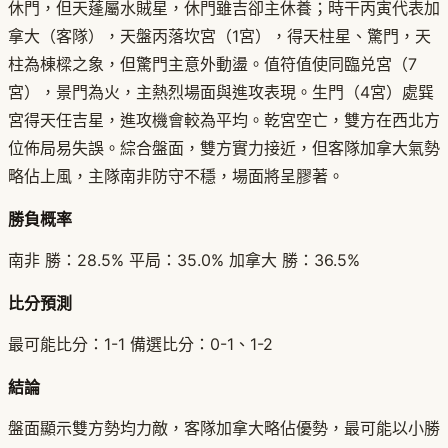
休門，但天蓬屬水賊星，休門雖吉卻主休養；時干丙寅代表加
拿大（客隊），天盤丙落坎宮（1宮），得天柱星、驚門，天
柱為棟樑之象，但驚門主意外動盪。值符值使同臨兑宮（7
宮），景門為火，主熱烈場面與進攻表現。生門（4宮）處巽
宮得天任吉星，進攻機會較為平均。乾宮空亡，雙方在西北方
位佈局易失誤。綜合盤面，雙方實力接近，但客隊加拿大氣勢
略佔上風，主隊南非防守不穩，場面將呈膠著。
勝負概率
南非 勝：28.5% 平局：35.0% 加拿大 勝：36.5%
比分預測
最可能比分：1-1 備選比分：0-1、1-2
結論
盤面顯示雙方勢均力敵，客隊加拿大略佔優勢，最可能以小勝