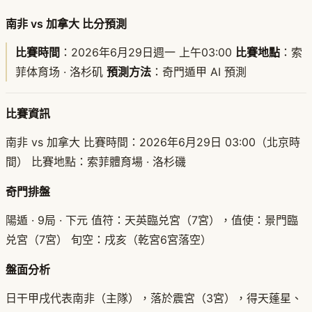
南非 vs 加拿大 比分預測
比賽時間
：2026年6月29日週一 上午03:00
比賽地點
：索
菲体育场 · 洛杉矶
預測方法
：奇門遁甲 AI 預測
比賽資訊
南非 vs 加拿大 比賽時間：2026年6月29日 03:00（北京時
間） 比賽地點：索菲體育場 · 洛杉磯
奇門排盤
陽遁 · 9局 · 下元 值符：天英臨兑宮（7宮），值使：景門臨
兑宮（7宮） 旬空：戌亥（乾宮6宮落空）
盤面分析
日干甲戌代表南非（主隊），落於震宮（3宮），得天蓬星、