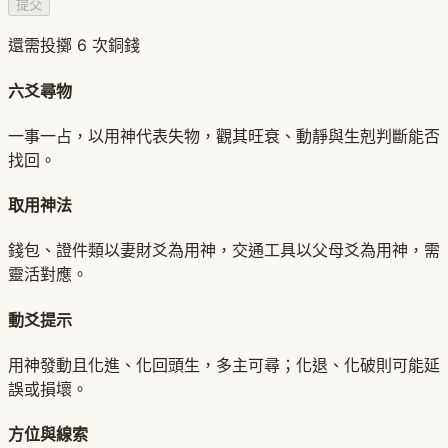
提交
還需投擲 6 次銅錢
六爻尋物
一事一占，以用神代表失物，觀其旺衰、動靜與生剋判斷能否
找回。
取用神法
錢包、證件類以妻財爻為用神，交通工具以父母爻為用神，需
靈活對應。
動爻提示
用神發動且化進、化回頭生，多主可尋；化退、化破則可能延
誤或損壞。
方位與線索