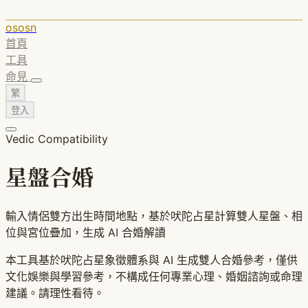
ososn
首頁
工具
命見
繁
登入
Vedic Compatibility
星盤合婚
輸入情侶雙方出生時間地點，基於吠陀占星計算雙人星盤、相
位與宮位疊加，生成 AI 合婚解讀
本工具基於吠陀占星象徵體系與 AI 生成雙人合婚參考，僅供
文化娛樂與學習參考，不構成任何專業心理、婚姻諮詢或命理
建議。請理性看待。